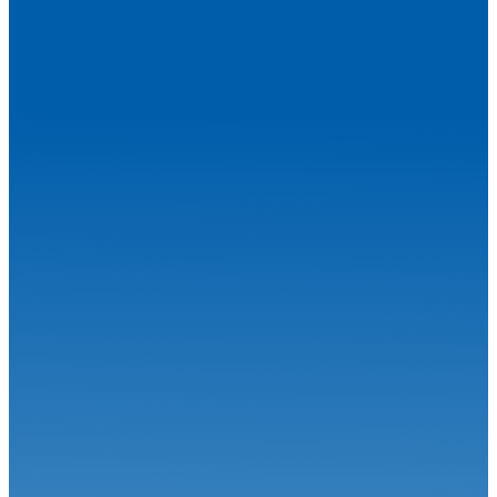
Appels à concurrence pneumatiques catégorie Mini60, Nationale,
Sénior,...
Karting
17.07.26
Rendez-vous au Mans pour la Handikart Champions Cup
Karting
15.07.26
Les quatre premiers titres FFSA Karting 2026 décernés en Ariège
Karting
08.07.26
La saison FFSA Karting Sprint démarre à Aigues-Vives
Karting
07.07.26
Le Superkart tout feu tout flamme à Lédenon
Karting
06.07.26
Denner, Champion d’Europe KZ à Sarno