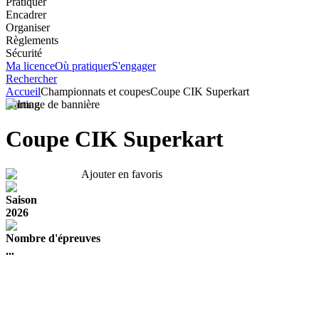
Pratiquer
Encadrer
Organiser
Règlements
Sécurité
Ma licence
Où pratiquer
S'engager
Rechercher
Accueil
Championnats et coupes
Coupe CIK Superkart
Karting
Coupe CIK Superkart
Ajouter en favoris
Saison
2026
Nombre d'épreuves
...