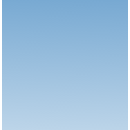
Sénior,...
Karting
17.07.26
Rendez-vous au Mans pour la Handikart Champions Cup
Karting
15.07.26
Les quatre premiers titres FFSA Karting 2026 décernés en Ariège
Karting
08.07.26
La saison FFSA Karting Sprint démarre à Aigues-Vives
Karting
07.07.26
Le Superkart tout feu tout flamme à Lédenon
Karting
06.07.26
Denner, Champion d’Europe KZ à Sarno
Karting
06.07.26