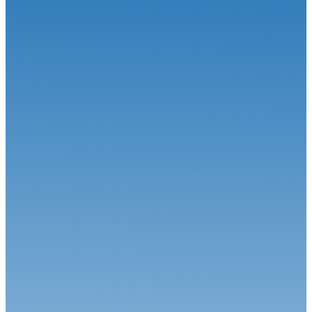
Karting
06.07.26
Rendez-vous à Anneville pour la 1ère Coupe de France Karting
Loisir
Karting
11.06.26
Karting : C'est le temps des inscriptions aux Championnats de
France
Karting
22.05.26
GP Superkart à Magny-Cours : C.Vayssié crée la surprise, A.Jost
conso...
Karting
13.05.26
Superkart : Un prometteur GP de France à Magny-Cours
Karting
05.08.26
Appels à concurrence pneumatiques catégorie Mini60, Nationale,