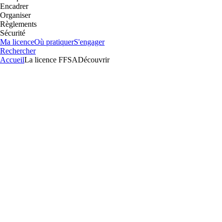
Encadrer
Organiser
Règlements
Sécurité
Ma licence
Où pratiquer
S'engager
Rechercher
Accueil
La licence FFSA
Découvrir
Une licence est délivrée par la FFSA à toute personne morale ou 