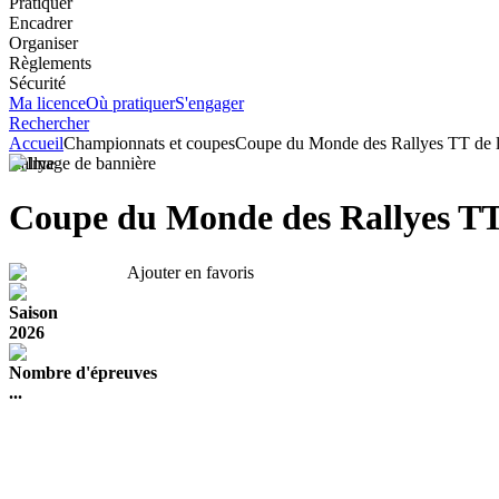
Pratiquer
Encadrer
Organiser
Règlements
Sécurité
Ma licence
Où pratiquer
S'engager
Rechercher
Accueil
Championnats et coupes
Coupe du Monde des Rallyes TT de l
Rallye
Coupe du Monde des Rallyes TT 
Ajouter en favoris
Saison
2026
Nombre d'épreuves
...