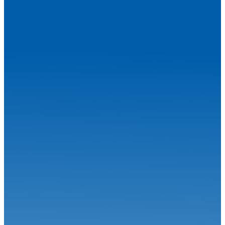
Appels à concurrence pneumatiques catégorie Mini60, Nationale,
Sénior,...
Karting
17.07.26
Rendez-vous au Mans pour la Handikart Champions Cup
Karting
15.07.26
Les quatre premiers titres FFSA Karting 2026 décernés en Ariège
Karting
08.07.26
La saison FFSA Karting Sprint démarre à Aigues-Vives
Karting
07.07.26
Le Superkart tout feu tout flamme à Lédenon
Karting
06.07.26
Denner, Champion d’Europe KZ à Sarno