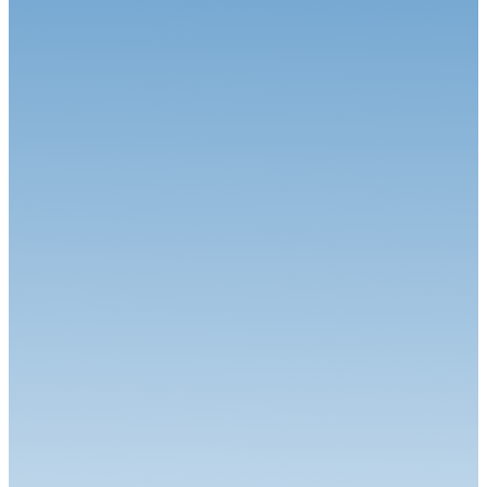
Sénior,...
Karting
17.07.26
Rendez-vous au Mans pour la Handikart Champions Cup
Karting
15.07.26
Les quatre premiers titres FFSA Karting 2026 décernés en Ariège
Karting
08.07.26
La saison FFSA Karting Sprint démarre à Aigues-Vives
Karting
07.07.26
Le Superkart tout feu tout flamme à Lédenon
Karting
06.07.26
Denner, Champion d’Europe KZ à Sarno
Karting
06.07.26