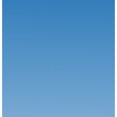
Karting
06.07.26
Rendez-vous à Anneville pour la 1ère Coupe de France Karting
Loisir
Karting
11.06.26
Karting : C'est le temps des inscriptions aux Championnats de
France
Karting
22.05.26
GP Superkart à Magny-Cours : C.Vayssié crée la surprise, A.Jost
conso...
Karting
13.05.26
Superkart : Un prometteur GP de France à Magny-Cours
Karting
05.08.26
Appels à concurrence pneumatiques catégorie Mini60, Nationale,