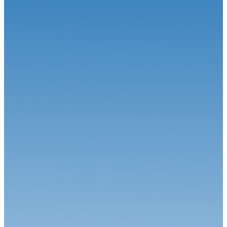
09.06.26
Rallye Vosges Grand Est : Présentation
Rallye
27.05.26
Un final d’anthologie pour Vincent Poincelet et Sébastien Iriberry !
Rallye
23.05.26
Sarah Rumeau et Julie Amblard doublent la mise en Corse !
Rallye
20.05.26
Rallye Terre d'Aléria : Présentation
Rallye
20.07.26
Vincent Poincelet poursuit sa moisson de victoires !
Rallye
08.07.26
La chaleur monte d'un cran, la pression aussi !
Rallye