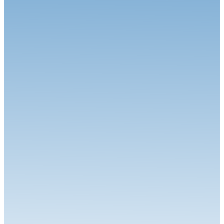
07.07.26
Rallye Rouergue Rodez Aveyron Occitanie : Présentation
Rallye
24.06.26
Vincent Poincelet et Sébastien Iriberry, la force de la régularité !
Rallye
17.06.26
Tous les ingrédients sont réunis pour assister à un grand Barétous !
Rallye
15.06.26
Objectif rempli pour Sébastien Loeb & Laurène Godey … et Yoann
Bonato ...
Rallye
09.06.26
Rallye Vosges Grand Est : Présentation
Rallye
27.05.26