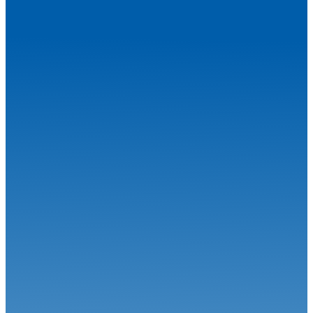
Rallye
08.07.26
La chaleur monte d'un cran, la pression aussi !
Rallye
07.07.26
Rallye Rouergue Rodez Aveyron Occitanie : Présentation
Rallye
24.06.26
Vincent Poincelet et Sébastien Iriberry, la force de la régularité !
Rallye
17.06.26
Tous les ingrédients sont réunis pour assister à un grand Barétous !
Rallye
15.06.26
Objectif rempli pour Sébastien Loeb & Laurène Godey … et Yoann
Bonato ...
Rallye