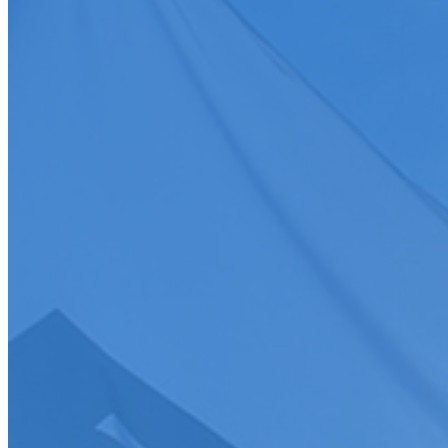
Toutes
Discipline
Discipline
Toutes
Date
Discipline
Epreuve
Course
Championnat/coupe
Ligue
Championnat/coupe
Championnat/coupe
Tous
>
S'abonner
Je souhaite recevoir la newsletter de la FFSA
J'accepte que mes informations soient collectées conformément à l
Tous droits réservés FFSA 2026
Création de site internet