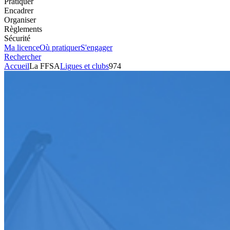
Pratiquer
Encadrer
Organiser
Règlements
Sécurité
Ma licence
Où pratiquer
S'engager
Rechercher
Accueil
La FFSA
Ligues et clubs
974
Automobile
Club
974
Président
YANNIS SELLAYE
Voir l'itinéraire
129 chemin mare à Martin
97433
SALAZIE
Envoyer un mail