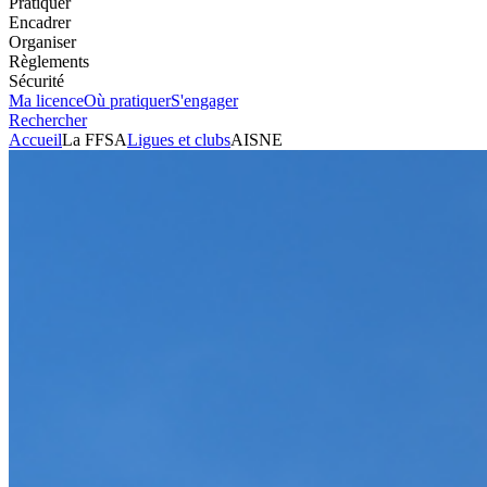
Pratiquer
Encadrer
Organiser
Règlements
Sécurité
Ma licence
Où pratiquer
S'engager
Rechercher
Accueil
La FFSA
Ligues et clubs
AISNE
Automobile
Club
AISNE
Président
GILLES DANIEL
Voir l'itinéraire
C/O ANNICK NARGUET
22 RUE DE ST
OMER_
02100
ST QUENTIN
+33616756636
Envoyer un mail