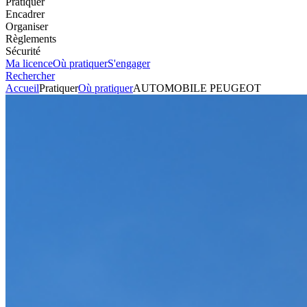
Pratiquer
Encadrer
Organiser
Règlements
Sécurité
Ma licence
Où pratiquer
S'engager
Rechercher
Accueil
Pratiquer
Où pratiquer
AUTOMOBILE PEUGEOT
Karting
Circuit
AUTOMOBILE PEUGEOT
Voir l'itinéraire
59300
VALENCIENNES
+33327144040