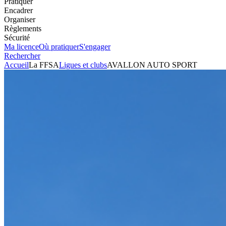
Pratiquer
Encadrer
Organiser
Règlements
Sécurité
Ma licence
Où pratiquer
S'engager
Rechercher
Accueil
La FFSA
Ligues et clubs
AVALLON AUTO SPORT
Automobile
Club
AVALLON AUTO SPORT
Président
BRIGITTE DREAU
Voir l'itinéraire
38 RUE DU PAVILLON
89380
APPOIGNY
Visiter le site
+33683570307
Envoyer un mail