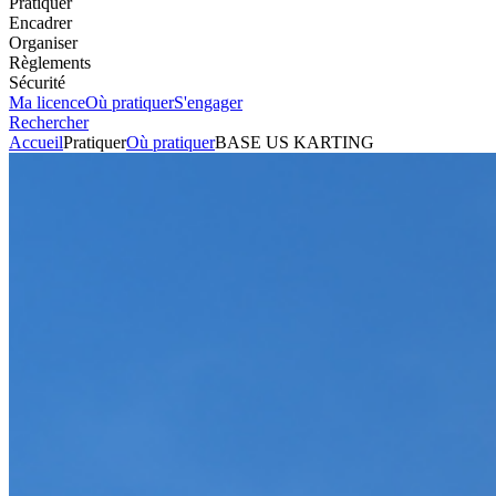
Pratiquer
Encadrer
Organiser
Règlements
Sécurité
Ma licence
Où pratiquer
S'engager
Rechercher
Accueil
Pratiquer
Où pratiquer
BASE US KARTING
Circuit
BASE US KARTING
Voir l'itinéraire
ZI LA MARTINIERE
36120
ETRECHET
Envoyer un mail