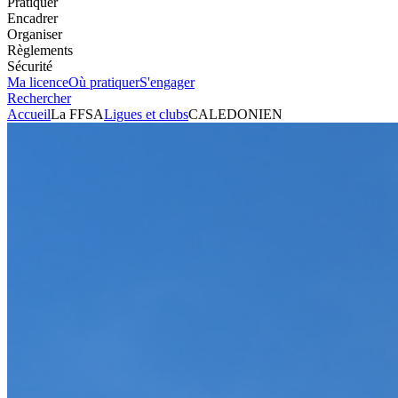
Pratiquer
Encadrer
Organiser
Règlements
Sécurité
Ma licence
Où pratiquer
S'engager
Rechercher
Accueil
La FFSA
Ligues et clubs
CALEDONIEN
Karting
Club
CALEDONIEN
Président
DAMIEN ROBAUX
Voir l'itinéraire
BP 55
98830
DUMBEA
+33687786828
Envoyer un mail