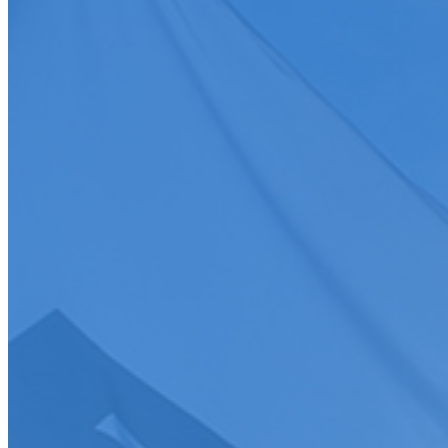
Toutes
Discipline
Discipline
Toutes
Date
Discipline
Epreuve
Course
Championnat/coupe
Ligue
Championnat/coupe
Championnat/coupe
Tous
Charger plus
>
S'abonner
Je souhaite recevoir la newsletter de la FFSA
J'accepte que mes informations soient collectées conformément à l
Tous droits réservés FFSA 2026
Création de site internet