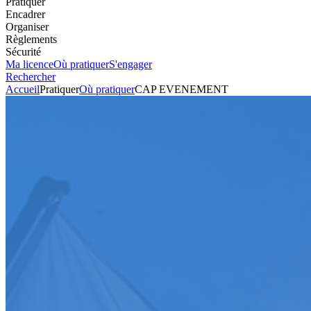
Pratiquer
Encadrer
Organiser
Règlements
Sécurité
Ma licence
Où pratiquer
S'engager
Rechercher
Accueil
Pratiquer
Où pratiquer
CAP EVENEMENT
Karting
Circuit
CAP EVENEMENT
Voir l'itinéraire
ZA Route de Pernes
84200
CARPENTRAS