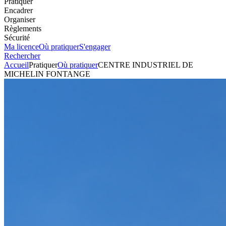
Pratiquer
Encadrer
Organiser
Règlements
Sécurité
Ma licence
Où pratiquer
S'engager
Rechercher
Accueil
Pratiquer
Où pratiquer
CENTRE INDUSTRIEL DE
MICHELIN FONTANGE
Asphalte
Circuit
CENTRE INDUSTRIEL DE
MICHELIN FONTANGE
Voir l'itinéraire
RN 569
CHEMIN DE CHANTEPERDRIX
13300
SALON DE PROVENCE