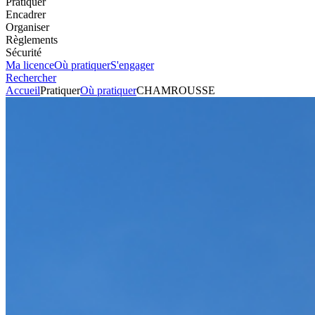
Pratiquer
Encadrer
Organiser
Règlements
Sécurité
Ma licence
Où pratiquer
S'engager
Rechercher
Accueil
Pratiquer
Où pratiquer
CHAMROUSSE
Tout-terrain
Circuit
CHAMROUSSE
Voir l'itinéraire
700 rue des Brokentins
38410
CHAMROUSSE
Envoyer un mail