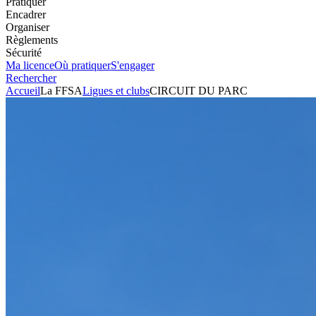
Pratiquer
Encadrer
Organiser
Règlements
Sécurité
Ma licence
Où pratiquer
S'engager
Rechercher
Accueil
La FFSA
Ligues et clubs
CIRCUIT DU PARC
Karting
Club
CIRCUIT DU PARC
Président
JEAN-LUC MANCEL
Voir l'itinéraire
Les Prés Bas
50870
STE PIENCE
+33233585034
Envoyer un mail