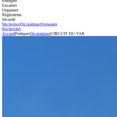
Pratiquer
Encadrer
Organiser
Règlements
Sécurité
Ma licence
Où pratiquer
S'engager
Rechercher
Accueil
Pratiquer
Où pratiquer
CIRCUIT DU VAR
Circuit
CIRCUIT DU VAR
Voir l'itinéraire
ROUTE DES MAYONS
83340
LE LUC
Envoyer un mail