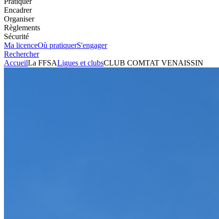
Pratiquer
Encadrer
Organiser
Règlements
Sécurité
Ma licence
Où pratiquer
S'engager
Rechercher
Accueil
La FFSA
Ligues et clubs
CLUB COMTAT VENAISSIN
Karting
Club
CLUB COMTAT VENAISSIN
Président
YANNICK GAVILLET
Voir l'itinéraire
35 rue du Collège
84200
CARPENTRAS
+33783761784
Envoyer un mail