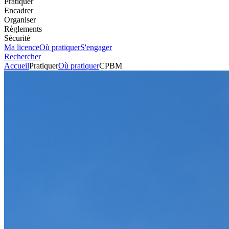
Pratiquer
Encadrer
Organiser
Règlements
Sécurité
Ma licence
Où pratiquer
S'engager
Rechercher
Accueil
Pratiquer
Où pratiquer
CPBM
Karting
Circuit
CPBM
Voir l'itinéraire
36290
MEZIERES EN BRENNE