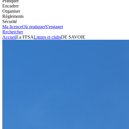
Pratiquer
Encadrer
Organiser
Règlements
Sécurité
Ma licence
Où pratiquer
S'engager
Rechercher
Accueil
La FFSA
Ligues et clubs
DE SAVOIE
Automobile
Club
DE SAVOIE
Président
MICHEL BONFILS
Voir l'itinéraire
340 CHEMIN DES CARRIERES
73230
ST ALBAN LEYSSE
Visiter le site
Envoyer un mail