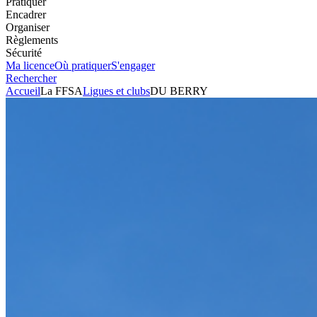
Pratiquer
Encadrer
Organiser
Règlements
Sécurité
Ma licence
Où pratiquer
S'engager
Rechercher
Accueil
La FFSA
Ligues et clubs
DU BERRY
Automobile
Club
DU BERRY
Président
JOEL GUERIN
Voir l'itinéraire
70 RUE RAOUL ADAM
36000
CHATEAUROUX
Visiter le site
+33254275852
Envoyer un mail