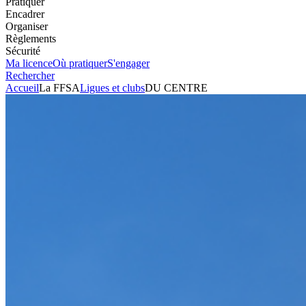
Pratiquer
Encadrer
Organiser
Règlements
Sécurité
Ma licence
Où pratiquer
S'engager
Rechercher
Accueil
La FFSA
Ligues et clubs
DU CENTRE
Automobile
Club
DU CENTRE
Président
JOEL THIAULT
Voir l'itinéraire
Village de Gionne
18000
BOURGES
Visiter le site
+33248503949
Envoyer un mail