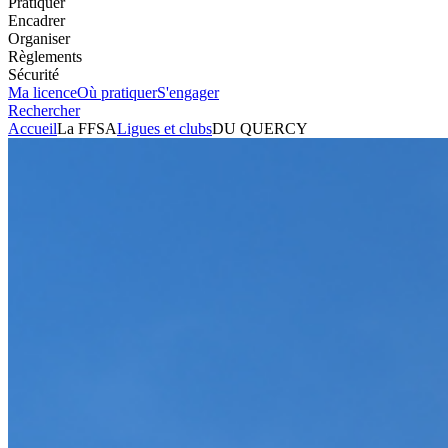
Pratiquer
Encadrer
Organiser
Règlements
Sécurité
Ma licence
Où pratiquer
S'engager
Rechercher
Accueil
La FFSA
Ligues et clubs
DU QUERCY
Automobile
Club
DU QUERCY
Président
THIERRY BERGUES
Voir l'itinéraire
95 IMPASSE DU MAS DE GINDROU
46150
CRAYSSAC
Envoyer un mail