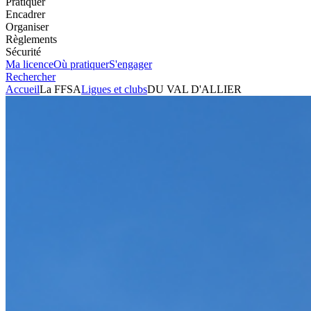
Pratiquer
Encadrer
Organiser
Règlements
Sécurité
Ma licence
Où pratiquer
S'engager
Rechercher
Accueil
La FFSA
Ligues et clubs
DU VAL D'ALLIER
Automobile
Club
DU VAL D'ALLIER
Président
JOSETTE MARTIN
Voir l'itinéraire
6 RUE DE L'HOTEL DES POSTES
03200
VICHY
+33681506137
Envoyer un mail