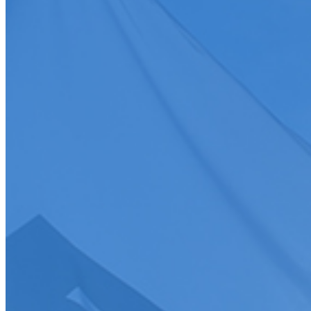
Toutes
Discipline
Discipline
Toutes
Date
Discipline
Epreuve
Course
Championnat/coupe
Ligue
Championnat/coupe
Championnat/coupe
Tous
>
S'abonner
Je souhaite recevoir la newsletter de la FFSA
J'accepte que mes informations soient collectées conformément à l
Tous droits réservés FFSA 2026
Création de site internet