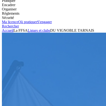
Pratiquer
Encadrer
Organiser
Règlements
Sécurité
Ma licence
Où pratiquer
S'engager
Rechercher
Accueil
La FFSA
Ligues et clubs
DU VIGNOBLE TARNAIS
Automobile
Club
DU VIGNOBLE TARNAIS
Président
AMINA SOULE
Voir l'itinéraire
c/o MME PUECH MYRIAM
86 Route de Lisle Ta
81600
MONTANS
+33563338481
Envoyer un mail