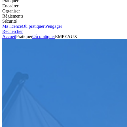
Pratiquer
Encadrer
Organiser
Règlements
Sécurité
Ma licence
Où pratiquer
S'engager
Rechercher
Accueil
Pratiquer
Où pratiquer
EMPEAUX
Tout-terrain
Circuit
EMPEAUX
Voir l'itinéraire
104 ROUTE DE SAIGUEDE
CHEZ MONSIEUR
31470
ST LYS
Envoyer un mail