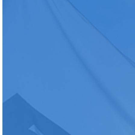
Toutes
Discipline
Discipline
Toutes
Date
Discipline
Epreuve
Course
Championnat/coupe
Ligue
Championnat/coupe
Championnat/coupe
Tous
Charger plus
>
S'abonner
Je souhaite recevoir la newsletter de la FFSA
J'accepte que mes informations soient collectées conformément à l
Tous droits réservés FFSA 2026
Création de site internet