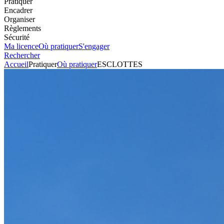
Pratiquer
Encadrer
Organiser
Règlements
Sécurité
Ma licence
Où pratiquer
S'engager
Rechercher
Accueil
Pratiquer
Où pratiquer
ESCLOTTES
Tout-terrain
Circuit
ESCLOTTES
Voir l'itinéraire
Les Galochiers
47120
ESCLOTTES
Envoyer un mail