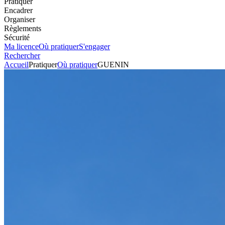
Pratiquer
Encadrer
Organiser
Règlements
Sécurité
Ma licence
Où pratiquer
S'engager
Rechercher
Accueil
Pratiquer
Où pratiquer
GUENIN
Tout-terrain
Circuit
GUENIN
Voir l'itinéraire
Talmane
56150
GUENIN
Envoyer un mail