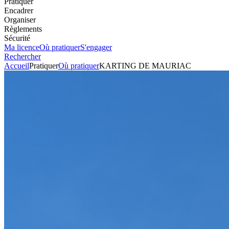
Pratiquer
Encadrer
Organiser
Règlements
Sécurité
Ma licence
Où pratiquer
S'engager
Rechercher
Accueil
Pratiquer
Où pratiquer
KARTING DE MAURIAC
Karting
Circuit
KARTING DE MAURIAC
Voir l'itinéraire
Puit Saint Mary
15200
MAURIAC
+33471432356