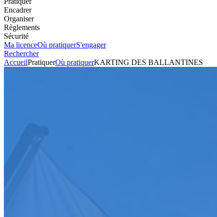
Pratiquer
Encadrer
Organiser
Règlements
Sécurité
Ma licence
Où pratiquer
S'engager
Rechercher
Accueil
Pratiquer
Où pratiquer
KARTING DES BALLANTINES
Karting
Circuit
KARTING DES BALLANTINE
Voir l'itinéraire
23 rue de la Libération
70290
PLANCHER BAS