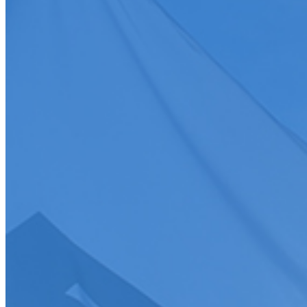
Toutes
Discipline
Discipline
Toutes
Date
Discipline
Epreuve
Course
Championnat/coupe
Ligue
Championnat/coupe
Championnat/coupe
Tous
Charger plus
>
S'abonner
Je souhaite recevoir la newsletter de la FFSA
J'accepte que mes informations soient collectées conformément à l
Tous droits réservés FFSA 2026
Création de site internet