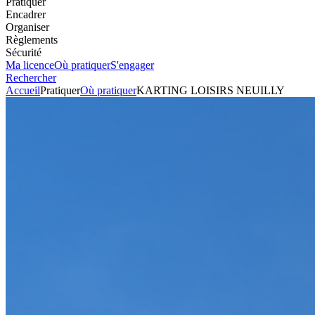
Pratiquer
Encadrer
Organiser
Règlements
Sécurité
Ma licence
Où pratiquer
S'engager
Rechercher
Accueil
Pratiquer
Où pratiquer
KARTING LOISIRS NEUILLY
Ecole
KARTING LOISIRS
NEUILLY
Voir l'itinéraire
1300 Rue de Cambronne
60290
NEUILLY SOUS CLERMONT
Envoyer un mail