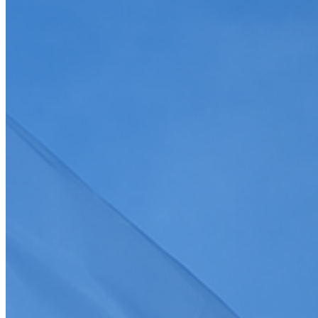
Je souhaite recevoir la newsletter de la FFSA
>
S'abonner
J'accepte que mes informations soient collectées conformément à
la
politique de confidentialité
Tous droits réservés FFSA 2026
Création de site internet