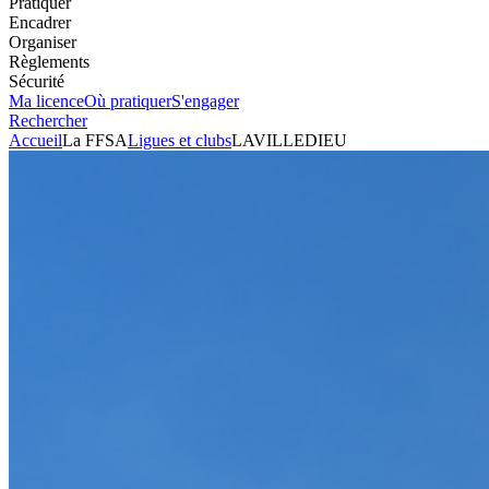
Pratiquer
Encadrer
Organiser
Règlements
Sécurité
Ma licence
Où pratiquer
S'engager
Rechercher
Accueil
La FFSA
Ligues et clubs
LAVILLEDIEU
Karting
Club
LAVILLEDIEU
Président
JEAN-LUC PHILIPPE
Voir l'itinéraire
740 chemin de la chance
07170
LAVILLEDIEU
Envoyer un mail