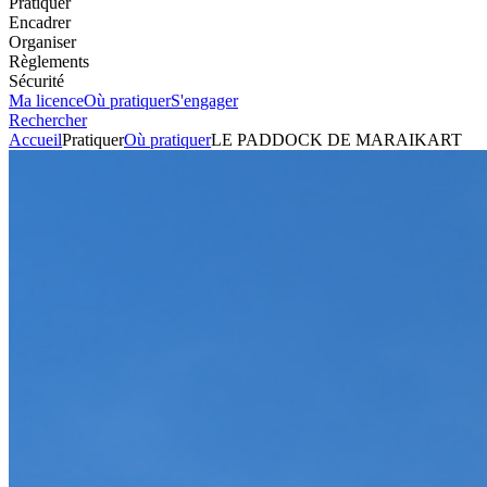
Pratiquer
Encadrer
Organiser
Règlements
Sécurité
Ma licence
Où pratiquer
S'engager
Rechercher
Accueil
Pratiquer
Où pratiquer
LE PADDOCK DE MARAIKART
Karting
Circuit
LE PADDOCK DE
MARAIKART
Voir l'itinéraire
Chemin de Voyeu
BP 18
02880
BUCY LE LONG
+33323742718
Envoyer un mail