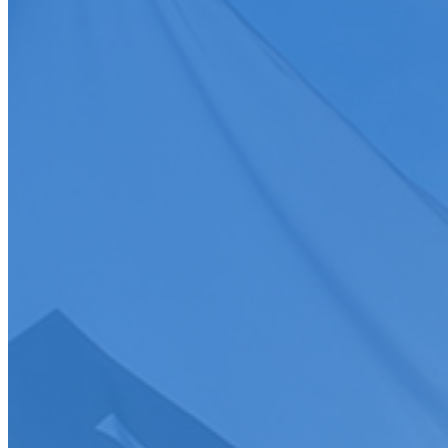
Toutes
Discipline
Discipline
Toutes
Date
Discipline
Epreuve
Course
Championnat/coupe
Ligue
Championnat/coupe
Championnat/coupe
Tous
Charger plus
>
S'abonner
Je souhaite recevoir la newsletter de la FFSA
J'accepte que mes informations soient collectées conformément à l
Tous droits réservés FFSA 2026
Création de site internet