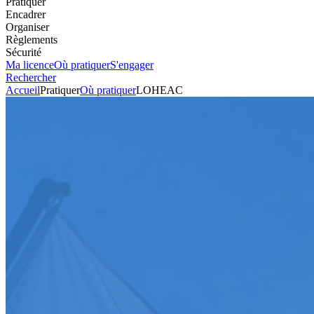
Pratiquer
Encadrer
Organiser
Règlements
Sécurité
Ma licence
Où pratiquer
S'engager
Rechercher
Accueil
Pratiquer
Où pratiquer
LOHEAC
Tout-terrain
Circuit
LOHEAC
Voir l'itinéraire
31 rue Louise de Bettignies
35200
RENNES