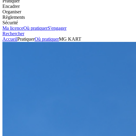
Pratiquer
Encadrer
Organiser
Règlements
Sécurité
Ma licence
Où pratiquer
S'engager
Rechercher
Accueil
Pratiquer
Où pratiquer
MG KART
Karting
Circuit
MG KART
Voir l'itinéraire
Parc Municipal
Rue des Mariniers
77460
SOUPPES SUR LOING
+33164281132