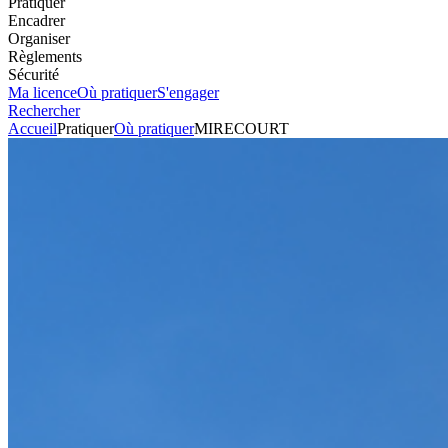
Pratiquer
Encadrer
Organiser
Règlements
Sécurité
Ma licence
Où pratiquer
S'engager
Rechercher
Accueil
Pratiquer
Où pratiquer
MIRECOURT
Asphalte
Circuit
MIRECOURT
Voir l'itinéraire
ZONE AEROPOLE SUD LORRAINE
88500
JUVAINCOURT
Envoyer un mail