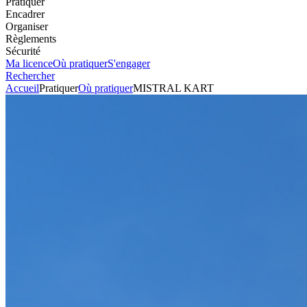
Pratiquer
Encadrer
Organiser
Règlements
Sécurité
Ma licence
Où pratiquer
S'engager
Rechercher
Accueil
Pratiquer
Où pratiquer
MISTRAL KART
Circuit
MISTRAL KART
Voir l'itinéraire
Route du Teil
26200
MONTELIMAR
+33475014633
Envoyer un mail