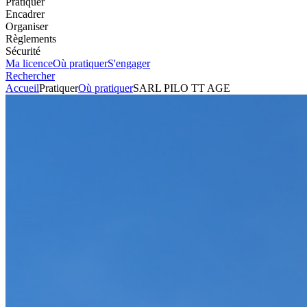
Pratiquer
Encadrer
Organiser
Règlements
Sécurité
Ma licence
Où pratiquer
S'engager
Rechercher
Accueil
Pratiquer
Où pratiquer
SARL PILO TT AGE
Karting
Circuit
SARL PILO TT AGE
Voir l'itinéraire
37 rue Sissonne
02820
ST ERME OUTRE ET RAMECOURT
+33323224103
Envoyer un mail