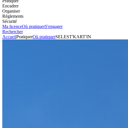
Pratiquer
Encadrer
Organiser
Règlements
Sécurité
Ma licence
Où pratiquer
S'engager
Rechercher
Accueil
Pratiquer
Où pratiquer
SELEST'KART'IN
Ecole
SELEST'KART'IN
Voir l'itinéraire
6 Route de Bergheim
67600
SELESTAT
+33388827721
Envoyer un mail