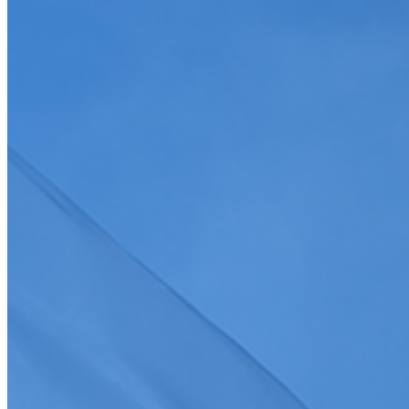
Je souhaite recevoir la newsletter de la FFSA
>
S'abonner
J'accepte que mes informations soient collectées conformément à
la
politique de confidentialité
Tous droits réservés FFSA 2026
Création de site internet