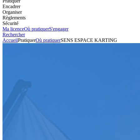
Pratiquer
Encadrer
Organiser
Règlements
Sécurité
Ma licence
Où pratiquer
S'engager
Rechercher
Accueil
Pratiquer
Où pratiquer
SENS ESPACE KARTING
Karting
Circuit
SENS ESPACE KARTING
Voir l'itinéraire
Route de la Chapelle sur Oreuse
89100
SOUCY
+33386866040