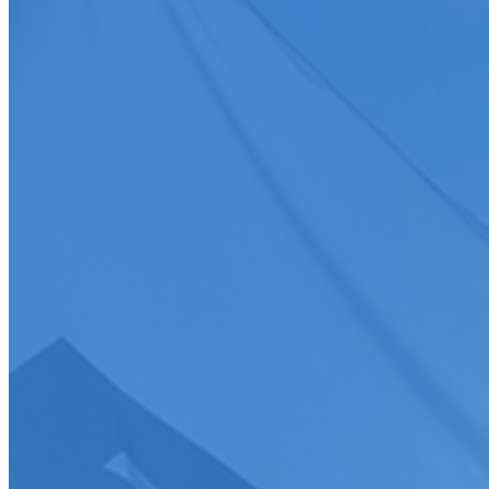
Toutes
Discipline
Discipline
Toutes
Date
Discipline
Epreuve
Course
Championnat/coupe
Ligue
Championnat/coupe
Championnat/coupe
Tous
Charger plus
>
S'abonner
Je souhaite recevoir la newsletter de la FFSA
J'accepte que mes informations soient collectées conformément à l
Tous droits réservés FFSA 2026
Création de site internet