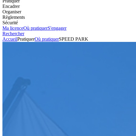
Pratiquer
Encadrer
Organiser
Règlements
Sécurité
Ma licence
Où pratiquer
S'engager
Rechercher
Accueil
Pratiquer
Où pratiquer
SPEED PARK
Karting
Circuit
SPEED PARK
Voir l'itinéraire
CENTRE COMMERCIAL SHOPPING PROME
67116
REICHSTETT