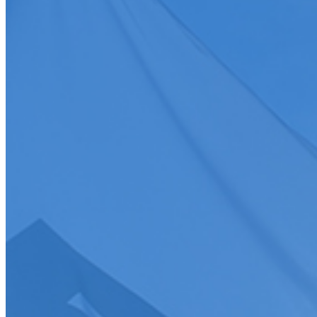
Toutes
Discipline
Discipline
Toutes
Date
Discipline
Epreuve
Course
Championnat/coupe
Ligue
Championnat/coupe
Championnat/coupe
Tous
Charger plus
>
S'abonner
Je souhaite recevoir la newsletter de la FFSA
J'accepte que mes informations soient collectées conformément à l
Tous droits réservés FFSA 2026
Création de site internet