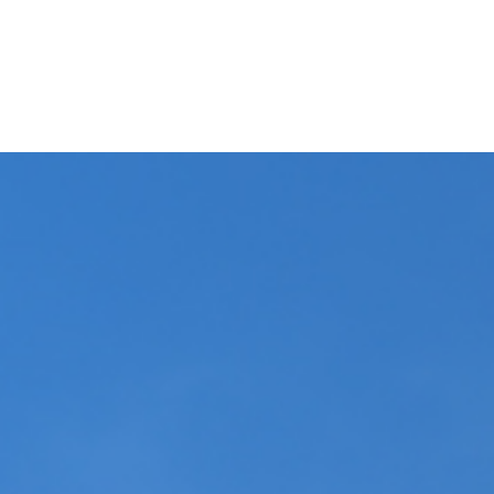
NADE
6 BOULEVARD DES ENSEIGNES