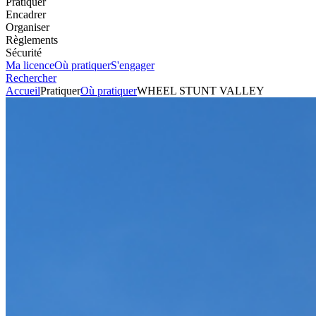
Pratiquer
Encadrer
Organiser
Règlements
Sécurité
Ma licence
Où pratiquer
S'engager
Rechercher
Accueil
Pratiquer
Où pratiquer
WHEEL STUNT VALLEY
Karting
Circuit
WHEEL STUNT VALLEY
Voir l'itinéraire
Rue du Moulin
57960
MEISENTHAL
+33387969071
Envoyer un mail