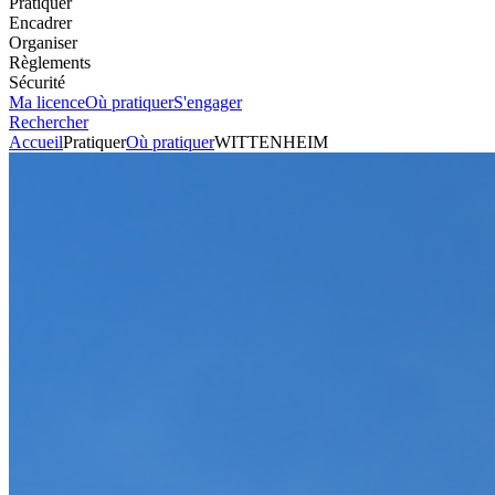
Pratiquer
Encadrer
Organiser
Règlements
Sécurité
Ma licence
Où pratiquer
S'engager
Rechercher
Accueil
Pratiquer
Où pratiquer
WITTENHEIM
Karting
Circuit
WITTENHEIM
Voir l'itinéraire
15 rue Jules Vallès
68270
WITTENHEIM
+33389522946
Envoyer un mail