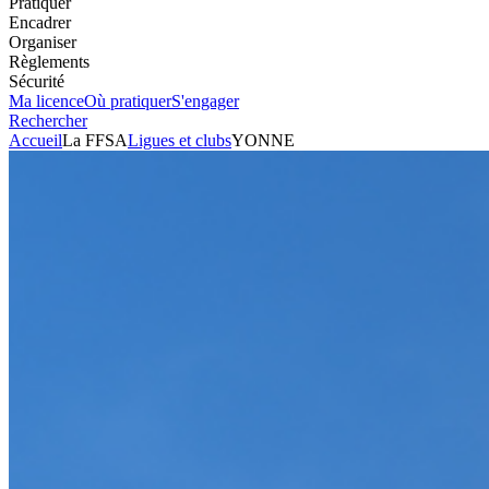
Pratiquer
Encadrer
Organiser
Règlements
Sécurité
Ma licence
Où pratiquer
S'engager
Rechercher
Accueil
La FFSA
Ligues et clubs
YONNE
Automobile
Club
YONNE
Président
ANDRE GUIBLAIN
Voir l'itinéraire
15 RUE CHIFFLOT
89260
THORIGNY SUR OREUSE
+33386884469
Envoyer un mail