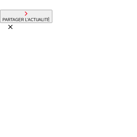
PARTAGER L’ACTUALITÉ
>
TÉLÉCHARGER LE COMMUNIQUÉ
Rallye
20.07.26
Vincent Poincelet poursuit sa moisson de victoires !