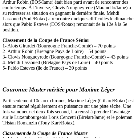
Arthur Robin (EOS/Iame) était bien parti avant de rencontrer des
contretemps. À l’inverse, Clovis Nougueyrede (Maranello/Iame) a
su redresser sa situation en gagnant la dernière finale. Mehdi
Lassoued (Sodi/Rotax) a rencontré quelques difficultés le dimanche
alors que Pablo Esteves (EOS/Rotax) remontait de la 12e à la 5e
position.
Classement de la Coupe de France Sénior
1- Aloïs Girardet (Bourgogne Franche-Comté) – 70 points
2- Arthur Robin (Bretagne Pays de Loire) – 54 points
3- Clovis Nougueyrede (Bourgogne Franche-Comté) – 43 points
4- Mehdi Lassoued (Bretagne Pays de Loire) – 40 points
5- Pablo Esteves (île de France) – 39 points
Couronne Master méritée pour Maxime Léger
Parti seulement 10e aux chronos, Maxime Léger (Gillard/Rotax) est
ensuite monté régulièrement en puissance sur une piste sèche. Une
fois vainqueur et deux fois second, il a réussi à prendre l’avantage
sur le Luxembourgeois Loris Cencetti (Birelart/Iame) et le poleman
Tristan Romanzin (Tony Kart/Rotax).
Classement de la Coupe de France Master