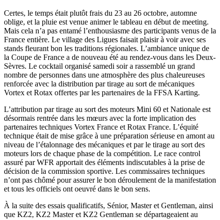
Certes, le temps était plutôt frais du 23 au 26 octobre, automne
oblige, et la pluie est venue animer le tableau en début de meeting.
Mais cela n’a pas entamé l’enthousiasme des participants venus de la
France entière. Le village des Ligues faisait plaisir à voir avec ses
stands fleurant bon les traditions régionales. L’ambiance unique de
la Coupe de France a de nouveau été au rendez-vous dans les Deux-
Sèvres. Le cocktail organisé samedi soir a rassemblé un grand
nombre de personnes dans une atmosphère des plus chaleureuses
renforcée avec la distribution par tirage au sort de mécaniques
Vortex et Rotax offertes par les partenaires de la FFSA Karting.
L’attribution par tirage au sort des moteurs Mini 60 et Nationale est
désormais rentrée dans les mœurs avec la forte implication des
partenaires techniques Vortex France et Rotax France. L’équité
technique était de mise grâce à une préparation sérieuse en amont au
niveau de l’étalonnage des mécaniques et par le tirage au sort des
moteurs lors de chaque phase de la compétition. Le race control
assuré par WFR apportait des éléments indiscutables à la prise de
décision de la commission sportive. Les commissaires techniques
n’ont pas chômé pour assurer le bon déroulement de la manifestation
et tous les officiels ont oeuvré dans le bon sens.
À la suite des essais qualificatifs, Sénior, Master et Gentleman, ainsi
que KZ2, KZ2 Master et KZ2 Gentleman se départageaient au