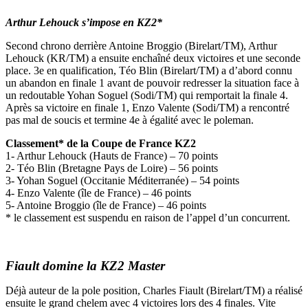
Arthur Lehouck s’impose en KZ2*
Second chrono derrière Antoine Broggio (Birelart/TM), Arthur
Lehouck (KR/TM) a ensuite enchaîné deux victoires et une seconde
place. 3e en qualification, Téo Blin (Birelart/TM) a d’abord connu
un abandon en finale 1 avant de pouvoir redresser la situation face à
un redoutable Yohan Soguel (Sodi/TM) qui remportait la finale 4.
Après sa victoire en finale 1, Enzo Valente (Sodi/TM) a rencontré
pas mal de soucis et termine 4e à égalité avec le poleman.
Classement* de la Coupe de France KZ2
1- Arthur Lehouck (Hauts de France) – 70 points
2- Téo Blin (Bretagne Pays de Loire) – 56 points
3- Yohan Soguel (Occitanie Méditerranée) – 54 points
4- Enzo Valente (île de France) – 46 points
5- Antoine Broggio (île de France) – 46 points
* le classement est suspendu en raison de l’appel d’un concurrent.
Fiault domine la KZ2 Master
Déjà auteur de la pole position, Charles Fiault (Birelart/TM) a réalisé
ensuite le grand chelem avec 4 victoires lors des 4 finales. Vite