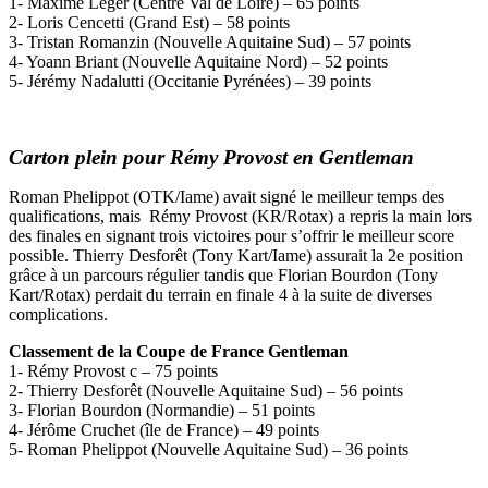
1- Maxime Léger (Centre Val de Loire) – 65 points
2- Loris Cencetti (Grand Est) – 58 points
3- Tristan Romanzin (Nouvelle Aquitaine Sud) – 57 points
4- Yoann Briant (Nouvelle Aquitaine Nord) – 52 points
5- Jérémy Nadalutti (Occitanie Pyrénées) – 39 points
Carton plein pour Rémy Provost en Gentleman
Roman Phelippot (OTK/Iame) avait signé le meilleur temps des
qualifications, mais Rémy Provost (KR/Rotax) a repris la main lors
des finales en signant trois victoires pour s’offrir le meilleur score
possible. Thierry Desforêt (Tony Kart/Iame) assurait la 2e position
grâce à un parcours régulier tandis que Florian Bourdon (Tony
Kart/Rotax) perdait du terrain en finale 4 à la suite de diverses
complications.
Classement de la Coupe de France Gentleman
1- Rémy Provost c – 75 points
2- Thierry Desforêt (Nouvelle Aquitaine Sud) – 56 points
3- Florian Bourdon (Normandie) – 51 points
4- Jérôme Cruchet (île de France) – 49 points
5- Roman Phelippot (Nouvelle Aquitaine Sud) – 36 points