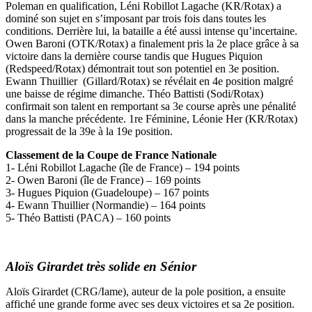
Poleman en qualification, Léni Robillot Lagache (KR/Rotax) a
dominé son sujet en s’imposant par trois fois dans toutes les
conditions. Derrière lui, la bataille a été aussi intense qu’incertaine.
Owen Baroni (OTK/Rotax) a finalement pris la 2e place grâce à sa
victoire dans la dernière course tandis que Hugues Piquion
(Redspeed/Rotax) démontrait tout son potentiel en 3e position.
Ewann Thuillier (Gillard/Rotax) se révélait en 4e position malgré
une baisse de régime dimanche. Théo Battisti (Sodi/Rotax)
confirmait son talent en remportant sa 3e course après une pénalité
dans la manche précédente. 1re Féminine, Léonie Her (KR/Rotax)
progressait de la 39e à la 19e position.
Classement de la Coupe de France Nationale
1- Léni Robillot Lagache (île de France) – 194 points
2- Owen Baroni (île de France) – 169 points
3- Hugues Piquion (Guadeloupe) – 167 points
4- Ewann Thuillier (Normandie) – 164 points
5- Théo Battisti (PACA) – 160 points
Aloïs Girardet très solide en Sénior
Aloïs Girardet (CRG/Iame), auteur de la pole position, a ensuite
affiché une grande forme avec ses deux victoires et sa 2e position.