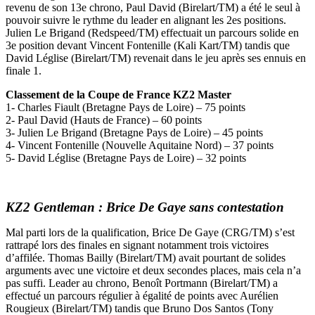
revenu de son 13e chrono, Paul David (Birelart/TM) a été le seul à
pouvoir suivre le rythme du leader en alignant les 2es positions.
Julien Le Brigand (Redspeed/TM) effectuait un parcours solide en
3e position devant Vincent Fontenille (Kali Kart/TM) tandis que
David Léglise (Birelart/TM) revenait dans le jeu après ses ennuis en
finale 1.
Classement de la Coupe de France KZ2 Master
1- Charles Fiault (Bretagne Pays de Loire) – 75 points
2- Paul David (Hauts de France) – 60 points
3- Julien Le Brigand (Bretagne Pays de Loire) – 45 points
4- Vincent Fontenille (Nouvelle Aquitaine Nord) – 37 points
5- David Léglise (Bretagne Pays de Loire) – 32 points
KZ2 Gentleman : Brice De Gaye sans contestation
Mal parti lors de la qualification, Brice De Gaye (CRG/TM) s’est
rattrapé lors des finales en signant notamment trois victoires
d’affilée. Thomas Bailly (Birelart/TM) avait pourtant de solides
arguments avec une victoire et deux secondes places, mais cela n’a
pas suffi. Leader au chrono, Benoît Portmann (Birelart/TM) a
effectué un parcours régulier à égalité de points avec Aurélien
Rougieux (Birelart/TM) tandis que Bruno Dos Santos (Tony