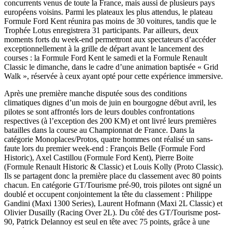
concurrents venus de toute la France, mais aussi de plusieurs pays
européens voisins. Parmi les plateaux les plus attendus, le plateau
Formule Ford Kent réunira pas moins de 30 voitures, tandis que le
Trophée Lotus enregistrera 31 participants. Par ailleurs, deux
moments forts du week-end permettront aux spectateurs d’accéder
exceptionnellement à la grille de départ avant le lancement des
courses : la Formule Ford Kent le samedi et la Formule Renault
Classic le dimanche, dans le cadre d’une animation baptisée « Grid
Walk », réservée à ceux ayant opté pour cette expérience immersive.
Après une première manche disputée sous des conditions
climatiques dignes d’un mois de juin en bourgogne début avril, les
pilotes se sont affrontés lors de leurs doubles confrontations
respectives (à l’exception des 200 KM) et ont livré leurs premières
batailles dans la course au Championnat de France. Dans la
catégorie Monoplaces/Protos, quatre hommes ont réalisé un sans-
faute lors du premier week-end : François Belle (Formule Ford
Historic), Axel Castillou (Formule Ford Kent), Pierre Boite
(Formule Renault Historic & Classic) et Louis Kolly (Proto Classic).
Ils se partagent donc la première place du classement avec 80 points
chacun. En catégorie GT/Tourisme pré-90, trois pilotes ont signé un
doublé et occupent conjointement la tête du classement : Philippe
Gandini (Maxi 1300 Series), Laurent Hofmann (Maxi 2L Classic) et
Olivier Dusailly (Racing Over 2L). Du côté des GT/Tourisme post-
90, Patrick Delannoy est seul en tête avec 75 points, grâce à une