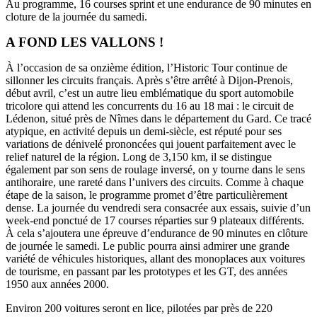
Au programme, 16 courses sprint et une endurance de 90 minutes en
cloture de la journée du samedi.
A FOND LES VALLONS !
À l’occasion de sa onzième édition, l’Historic Tour continue de
sillonner les circuits français. Après s’être arrêté à Dijon-Prenois,
début avril, c’est un autre lieu emblématique du sport automobile
tricolore qui attend les concurrents du 16 au 18 mai : le circuit de
Lédenon, situé près de Nîmes dans le département du Gard. Ce tracé
atypique, en activité depuis un demi-siècle, est réputé pour ses
variations de dénivelé prononcées qui jouent parfaitement avec le
relief naturel de la région. Long de 3,150 km, il se distingue
également par son sens de roulage inversé, on y tourne dans le sens
antihoraire, une rareté dans l’univers des circuits. Comme à chaque
étape de la saison, le programme promet d’être particulièrement
dense. La journée du vendredi sera consacrée aux essais, suivie d’un
week-end ponctué de 17 courses réparties sur 9 plateaux différents.
À cela s’ajoutera une épreuve d’endurance de 90 minutes en clôture
de journée le samedi. Le public pourra ainsi admirer une grande
variété de véhicules historiques, allant des monoplaces aux voitures
de tourisme, en passant par les prototypes et les GT, des années
1950 aux années 2000.
Environ 200 voitures seront en lice, pilotées par près de 220