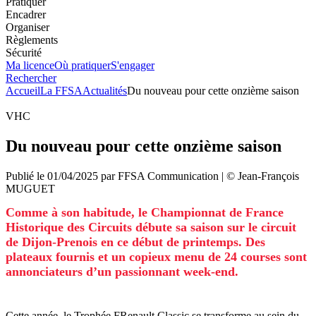
Pratiquer
Encadrer
Organiser
Règlements
Sécurité
Ma licence
Où pratiquer
S'engager
Rechercher
Accueil
La FFSA
Actualités
Du nouveau pour cette onzième saison
VHC
Du nouveau pour cette onzième saison
Publié le
01/04/2025
par
FFSA
Communication
| ©
Jean-François
MUGUET
Comme à son habitude, le Championnat de France
Historique des Circuits débute sa saison sur le circuit
de Dijon-Prenois en ce début de printemps. Des
plateaux fournis et un copieux menu de 24 courses sont
annonciateurs d’un passionnant week-end.
Cette année, le Trophée FRenault Classic se transforme au sein du