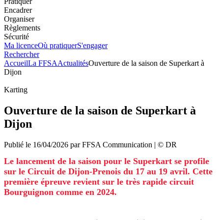
Pratiquer
Encadrer
Organiser
Règlements
Sécurité
Ma licence
Où pratiquer
S'engager
Rechercher
Accueil
La FFSA
Actualités
Ouverture de la saison de Superkart à
Dijon
Karting
Ouverture de la saison de Superkart à
Dijon
Publié le
16/04/2026
par
FFSA
Communication
| ©
DR
Le lancement de la saison pour le Superkart se profile
sur le Circuit de Dijon-Prenois du 17 au 19 avril. Cette
première épreuve revient sur le très rapide circuit
Bourguignon comme en 2024.