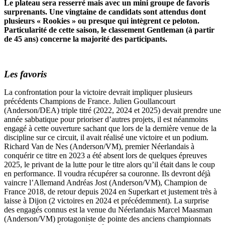
Le plateau sera resserré mais avec un mini groupe de favoris
surprenants. Une vingtaine de candidats sont attendus dont
plusieurs « Rookies » ou presque qui intègrent ce peloton.
Particularité de cette saison, le classement Gentleman (à partir
de 45 ans) concerne la majorité des participants.
Les favoris
La confrontation pour la victoire devrait impliquer plusieurs
précédents Champions de France. Julien Goullancourt
(Anderson/DEA) triple titré (2022, 2024 et 2025) devait prendre une
année sabbatique pour prioriser d’autres projets, il est néanmoins
engagé à cette ouverture sachant que lors de la dernière venue de la
discipline sur ce circuit, il avait réalisé une victoire et un podium.
Richard Van de Nes (Anderson/VM), premier Néerlandais à
conquérir ce titre en 2023 a été absent lors de quelques épreuves
2025, le privant de la lutte pour le titre alors qu’il était dans le coup
en performance. Il voudra récupérer sa couronne. Ils devront déjà
vaincre l’Allemand Andréas Jost (Anderson/VM), Champion de
France 2018, de retour depuis 2024 en Superkart et justement très à
laisse à Dijon (2 victoires en 2024 et précédemment). La surprise
des engagés connus est la venue du Néerlandais Marcel Maasman
(Anderson/VM) protagoniste de pointe des anciens championnats