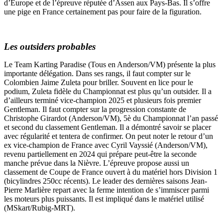
d’Europe et de l’épreuve réputée d’Assen aux Pays-Bas. Il s’offre
une pige en France certainement pas pour faire de la figuration.
Les outsiders probables
Le Team Karting Paradise (Tous en Anderson/VM) présente la plus
importante délégation. Dans ses rangs, il faut compter sur le
Colombien Jaime Zuleta pour briller. Souvent en lice pour le
podium, Zuleta fidèle du Championnat est plus qu’un outsider. Il a
d’ailleurs terminé vice-champion 2025 et plusieurs fois premier
Gentleman. Il faut compter sur la progression constante de
Christophe Girardot (Anderson/VM), 5è du Championnat l’an passé
et second du classement Gentleman. Il a démontré savoir se placer
avec régularité et tentera de confirmer. On peut noter le retour d’un
ex vice-champion de France avec Cyril Vayssié (Anderson/VM),
revenu partiellement en 2024 qui prépare peut-être la seconde
manche prévue dans la Nièvre. L’épreuve propose aussi un
classement de Coupe de France ouvert à du matériel hors Division 1
(bicylindres 250cc récents). Le leader des dernières saisons Jean-
Pierre Marlière repart avec la ferme intention de s’immiscer parmi
les moteurs plus puissants. Il est impliqué dans le matériel utilisé
(MSkart/Rubig-MRT).