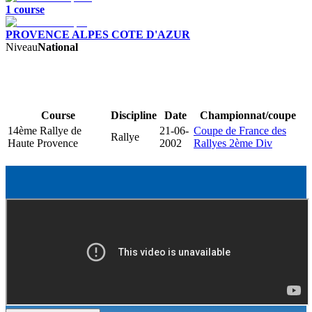
1
course
PROVENCE ALPES COTE D'AZUR
Niveau
National
Course
Discipline
Date
Championnat/coupe
14ème Rallye de
21-06-
Coupe de France des
Rallye
Haute Provence
2002
Rallyes 2ème Div