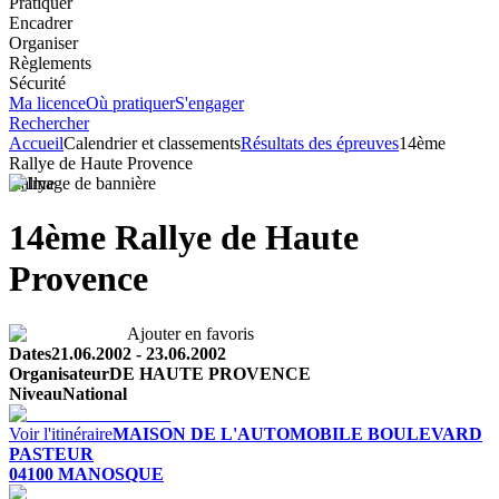
Pratiquer
Encadrer
Organiser
Règlements
Sécurité
Ma licence
Où pratiquer
S'engager
Rechercher
Accueil
Calendrier et classements
Résultats des épreuves
14ème
Rallye de Haute Provence
Rallye
14ème Rallye de Haute
Provence
Ajouter en favoris
Dates
21.06.2002
-
23.06.2002
Organisateur
DE HAUTE PROVENCE
Niveau
National
Voir l'itinéraire
MAISON DE L'AUTOMOBILE
BOULEVARD
PASTEUR
04100
MANOSQUE