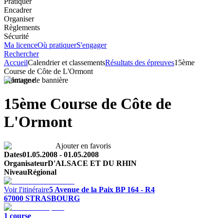
Pratiquer
Encadrer
Organiser
Règlements
Sécurité
Ma licence
Où pratiquer
S'engager
Rechercher
Accueil
Calendrier et classements
Résultats des épreuves
15ème
Course de Côte de L'Ormont
Montagne
15ème Course de Côte de
L'Ormont
Ajouter en favoris
Dates
01.05.2008
-
01.05.2008
Organisateur
D'ALSACE ET DU RHIN
Niveau
Régional
Voir l'itinéraire
5 Avenue de la Paix
BP 164 - R4
67000
STRASBOURG
1
course