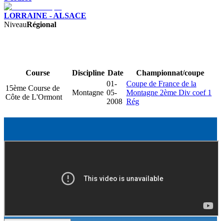
LORRAINE - ALSACE
Niveau
Régional
Course
Discipline
Date
Championnat/coupe
01-
Coupe de France de la
15ème Course de
Montagne
05-
Montagne 2ème Div coef 1
Côte de L'Ormont
2008
Rég